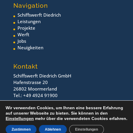
Navigation
Schiffswerft Diedrich
Leistungen
Projekte
Werft
Jobs
Neuigkeiten
Kontakt
Schiffswerft Diedrich GmbH
Hafenstrasse 20
26802 Moormerland
Tel.: +49 4924 91900
Fax.: +49 4924 919044
Wir verwenden Cookies, um Ihnen eine bessere Erfahrung
auf unserer Webseite zu bieten. Sie können in den
Einstellungen
mehr über die verwendeten Cookies erfahren.
Rechtliches
Kontakt
Zustimmen
Ablehnen
Einstellungen