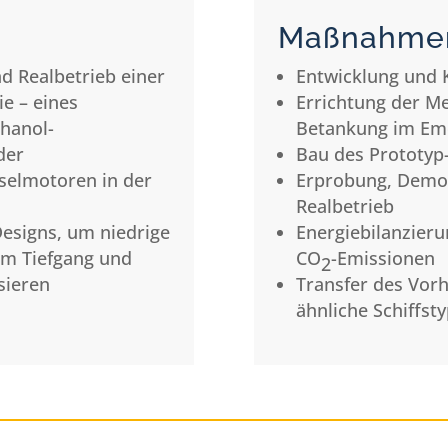
Maßnahme
d Realbetrieb einer
Entwicklung und 
e – eines
Errichtung der Me
thanol-
Betankung im Em
der
Bau des Prototyp-
eselmotoren in der
Erprobung, Demon
Realbetrieb
Designs, um niedrige
Energiebilanzierun
gem Tiefgang und
CO
-Emissionen
2
sieren
Transfer des Vor
ähnliche Schiffst