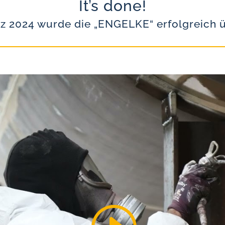
It’s done!
rz 2024 wurde die „ENGELKE“ erfolgreich 