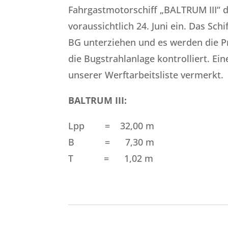
Fahrgastmotorschiff „BALTRUM III“ d
voraussichtlich 24. Juni ein. Das S
BG unterziehen und es werden die P
die Bugstrahlanlage kontrolliert. E
unserer Werftarbeitsliste vermerkt.
BALTRUM III:
Lpp = 32,00 m Max. Fah
B = 7,30 
T = 1,02 m