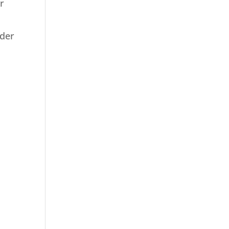
r
 der