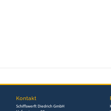
m
m
Kontakt
Schiffswerft Diedrich GmbH