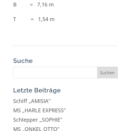
B = 7,16 m
T = 1,54 m
Suche
Letzte Beiträge
Schiff „AMISIA“
MS „HARLE EXPRESS“
Schlepper „SOPHIE“
MS „ONKEL OTTO“