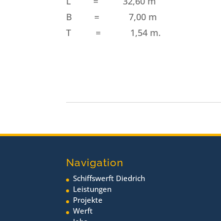
L = 32,60 m
B = 7,00 m
T = 1,54 m.
Navigation
Schiffswerft Diedrich
Leistungen
Projekte
Werft