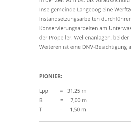
In der Zeit vom 04. bis voraussichtli
Inselgemeinde Langeoog eine Werftze
Instandsetzungsarbeiten durchführen 
Konservierungsarbeiten am Unterwass
der Propeller, Wellenanlagen, beide
Weiteren ist eine DNV-Besichtigung a
PIONIER:
Lpp = 31,25 m
B = 7,00 m
T = 1,50 m