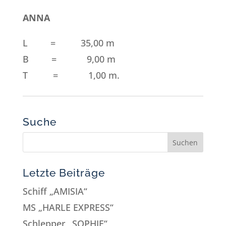
ANNA
L = 35,00 m
B = 9,00 m
T = 1,00 m.
Suche
Letzte Beiträge
Schiff „AMISIA“
MS „HARLE EXPRESS“
Schlepper „SOPHIE“