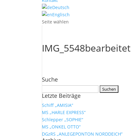
Kontakt
Deutsch
Englisch
Seite wählen
IMG_5548bearbeitet
Suche
Suchen
Letzte Beiträge
nach:
Schiff „AMISIA“
MS „HARLE EXPRESS“
Schlepper „SOPHIE“
MS „ONKEL OTTO“
DGzRS „ANLEGEPONTON NORDDEICH“